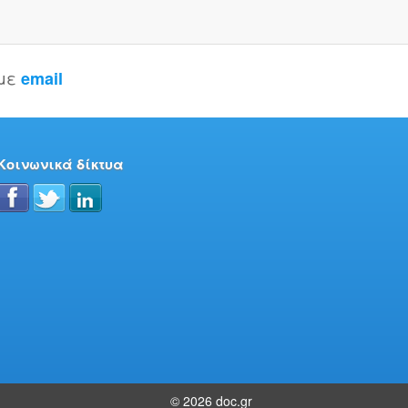
 με
email
Κοινωνικά δίκτυα
© 2026 doc.gr