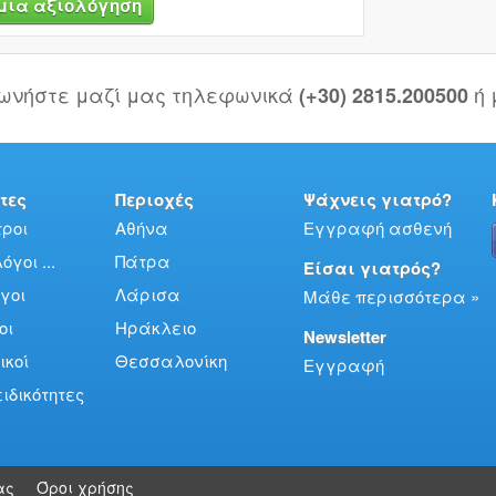
μια αξιολόγηση
νωνήστε μαζί μας τηλεφωνικά
ή
(+30) 2815.200500
τες
Περιοχές
Ψάχνεις γιατρό?
ροι
Αθήνα
Εγγραφή ασθενή
γοι ...
Πάτρα
Είσαι γιατρός?
γοι
Λάρισα
Μάθε περισσότερα »
οι
Ηράκλειο
Newsletter
ικοί
Θεσσαλονίκη
Εγγραφή
ειδικότητες
ας
Όροι χρήσης