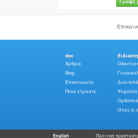
Γράψε 
Επικοι
doc
Ειδικότη
Άρθρα
Οδοντίατ
Blog
Γυναικολό
Επικοινωνία
Διαιτολό
Ποιοί είμαστε
Ψυχολόγ
Ορθοπεδ
Όλες οι 
English
Πολιτική προστασί