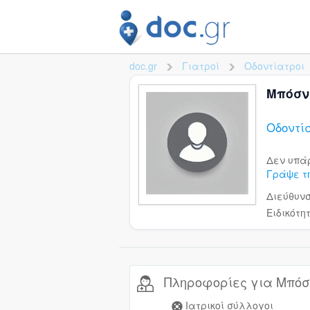
doc.gr
Γιατροί
Οδοντίατροι
>
>
Μπόσν
Οδοντί
Δεν υπά
Γράψε τ
Διεύθυν
Ειδικότη
Πληροφορίες για Μπόσ
Ιατρικοί σύλλογοι